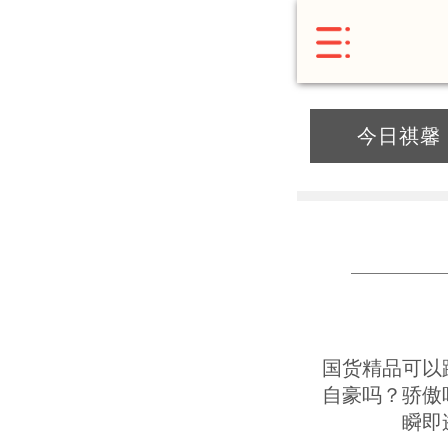
今日祺馨
国货精品可以
自豪吗？骄傲
瞬即