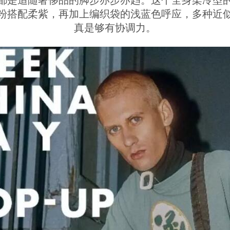
都是追随奢侈品的脚步亦步亦趋。这个全身柔冷型
粉搭配柔紫，再加上编织袋的浅蓝色呼应，多种近
真是够有协调力。