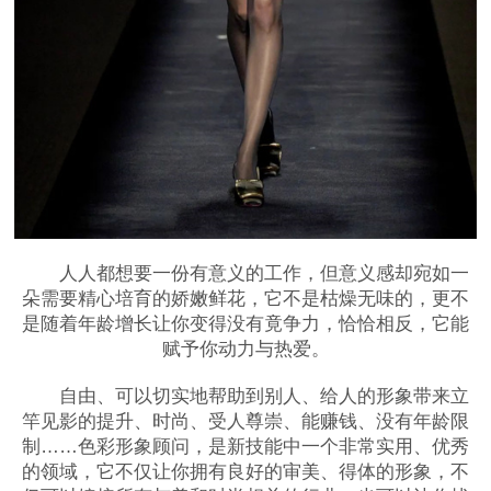
人人都想要一份有意义的工作，但意义感却宛如一
朵需要精心培育的娇嫩鲜花，它不是枯燥无味的，更不
是随着年龄增长让你变得没有竟争力，恰恰相反，它能
赋予你动力与热爱。
自由、可以切实地帮助到别人、给人的形象带来立
竿见影的提升、时尚、受人尊崇、能赚钱、没有年龄限
制……色彩形象顾问，是新技能中一个非常实用、优秀
的领域，它不仅让你拥有良好的审美、得体的形象，不